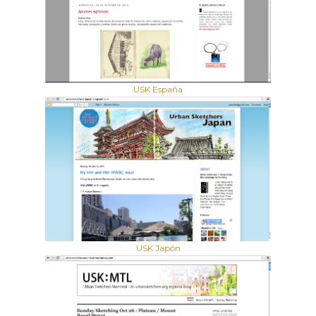
USK España
USK Japón