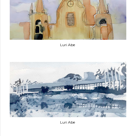
Luri
Abe
Luri
Abe